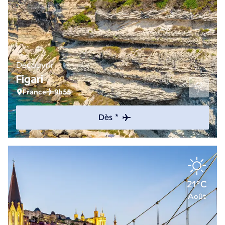
Découvrir
Figari
France
9h55
Dès *
21°C
Août