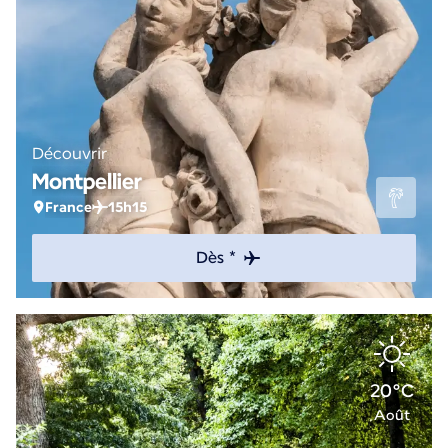
Découvrir
Montpellier
France
15h15
Dès *
20°C
Août