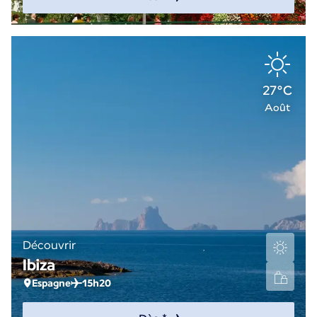
27°C
Août
Découvrir
Ibiza
Espagne
15h20