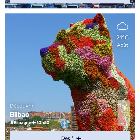
21°C
Août
Découvrir
Bilbao
Espagne
10h50
Dès *