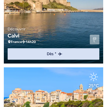
Découvrir
Calvi
France
14h20
Dès *
25°C
Août