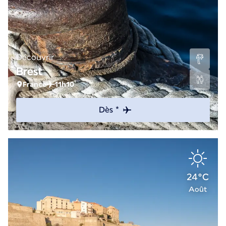
Découvrir
Brest
France
11h10
Dès *
24°C
Août