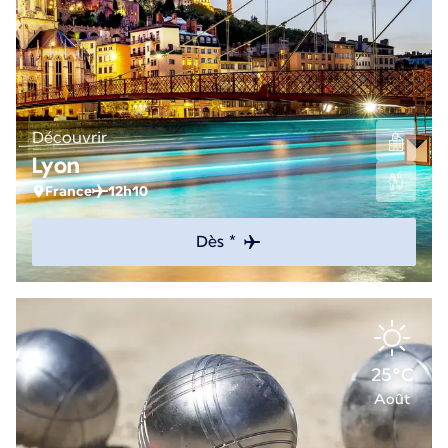
Découvrir
Lyon
France
12h10
Dès *
25°C
Août