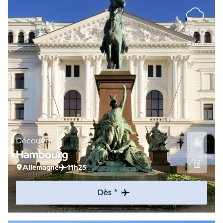
18°C
Août
Découvrir
Hambourg
Allemagne
11h25
Dès *