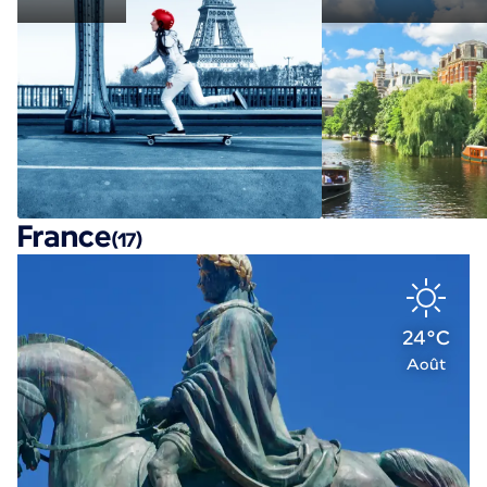
France
(17)
24°C
Août