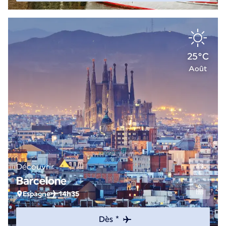
25°C
Août
Découvrir
Barcelone
Espagne
14h35
Dès *