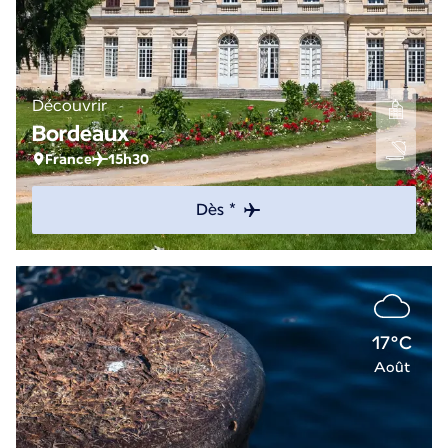
Découvrir
Bordeaux
France
15h30
Dès *
17°C
Août