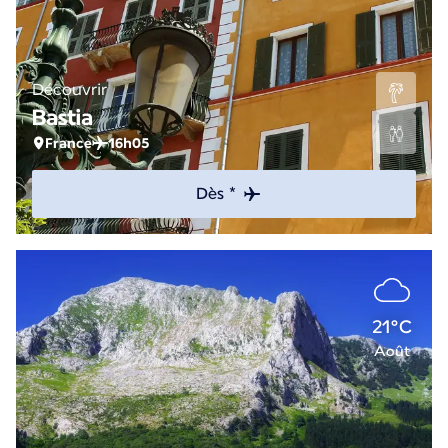
Découvrir
Bastia
France
16h05
Dès *
21°C
Août