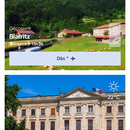
Découvrir
Biarritz
France
15h30
Dès *
22°C
Août