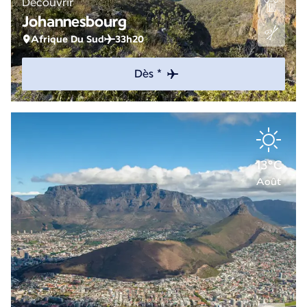
Découvrir
Johannesbourg
Afrique Du Sud
33h20
Dès *
13°C
Août