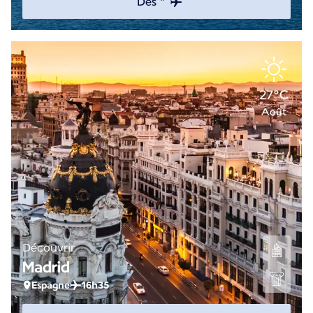
Dès *
27°C
Août
Découvrir
Madrid
Espagne
16h35