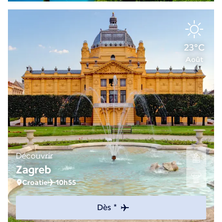
23°C
Août
Découvrir
Zagreb
Croatie
10h55
Dès *