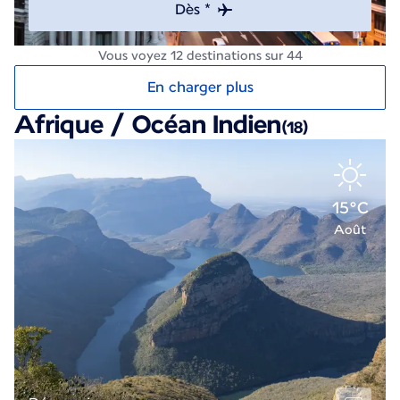
Dès *
Vous voyez 12 destinations sur 44
En charger plus
Afrique / Océan Indien
(18)
15°C
Août