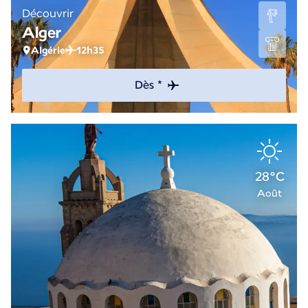
Découvrir
Alger
Algérie
12h35
Dès *
28°C
Août