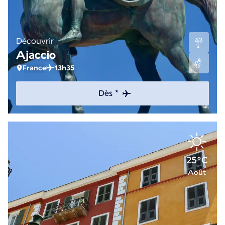
Découvrir
Ajaccio
France
13h35
Dès *
25°C
Août