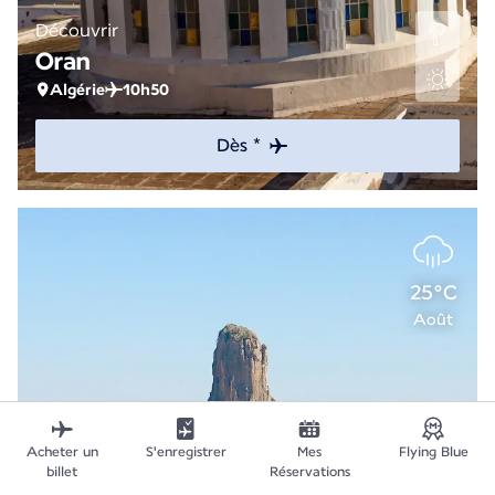
Découvrir
Oran
Algérie
10h50
Dès *
25°C
Août
Acheter un
S'enregistrer
Mes
Flying Blue
billet
Réservations