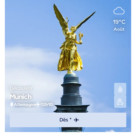
19°C
Août
Découvrir
Munich
Allemagne
12h10
Dès *