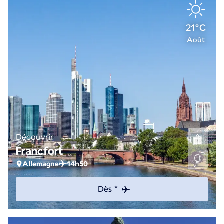
21°C
Août
Découvrir
Francfort
Allemagne
14h50
Dès *