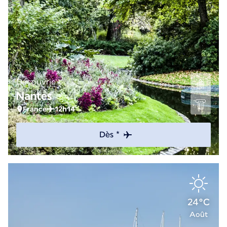
Découvrir
Nantes
France
12h14
Dès *
24°C
Août