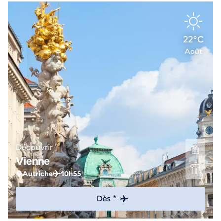
22°C
Août
Découvrir
Vienne
Autriche
10h55
Dès *