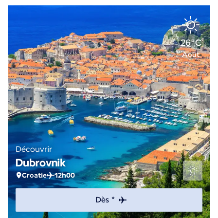
26°C
Août
Découvrir
Dubrovnik
Croatie
12h00
Dès *