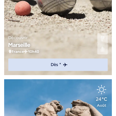
Découvrir
Marseille
France
10h40
Dès *
24°C
Août