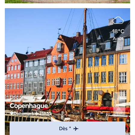
18°C
Août
Découvrir
Copenhague
Danemark
21h55
Dès *