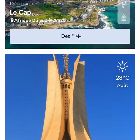
Découvrir
Le Cap
Afrique Du Sud
28h20
Dès *
28°C
Août