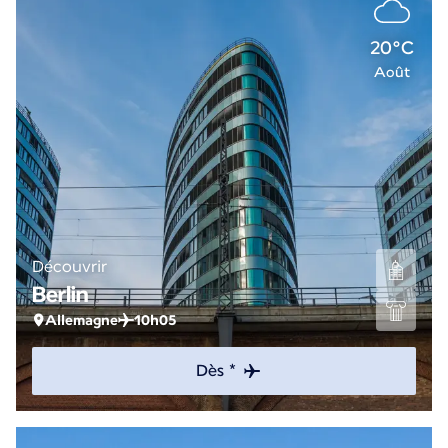
20°C
Août
Découvrir
Berlin
Allemagne
10h05
Dès *