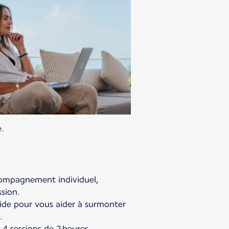
e.
compagnement individuel,
ssion.
ide pour vous aider à surmonter
.
 sessions de 2 heures,