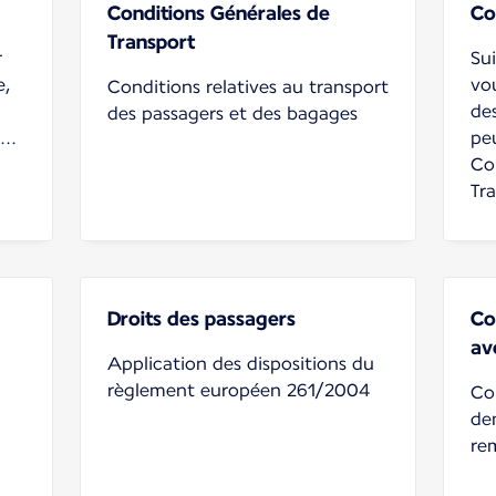
Conditions Générales de
Co
Transport
r
Su
e,
vou
Conditions relatives au transport
des
des passagers et des bagages
...
pe
Co
Tr
Droits des passagers
Co
av
Application des dispositions du
règlement européen 261/2004
Co
de
re