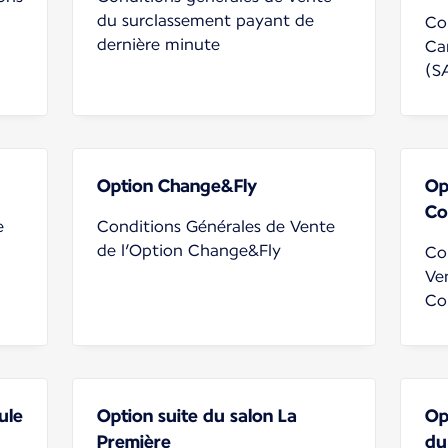
du surclassement payant de
Co
dernière minute
Ca
(S
Option Change&Fly
Op
Co
e
Conditions Générales de Vente
de l’Option Change&Fly
Co
Ve
Co
ule
Option suite du salon La
Op
Première
du