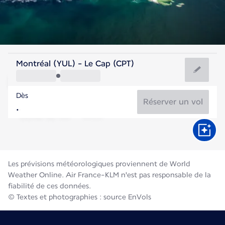
Afrique Du Sud
Montréal (YUL) - Le Cap (CPT)
Le Cap
Dès
13°C
Afrique Du Sud
Réserver un vol
Durée du vol
Août
Les prévisions météorologiques proviennent de World
Weather Online. Air France-KLM n'est pas responsable de la
fiabilité de ces données.
© Textes et photographies : source EnVols