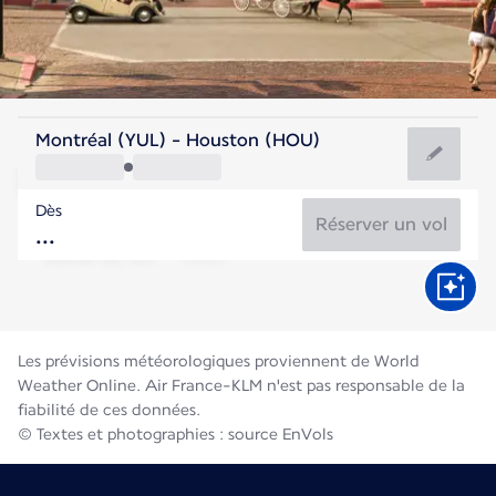
Etats-Unis
Montréal (YUL) - Houston (HOU)
Houston
Dès
30°C
Etats-Unis
Réserver un vol
Durée du vol
Août
Les prévisions météorologiques proviennent de World
Weather Online. Air France-KLM n'est pas responsable de la
fiabilité de ces données.
© Textes et photographies : source EnVols