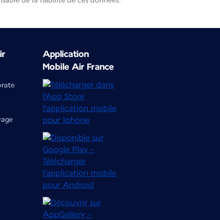
able de la fiabilité de ces données.
ir
Application
Mobile Air France
orate
yage