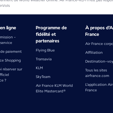
iennent de World Weather Online. Air France-KLM n'est pas respons
EnVols
en ligne
Programme de
À propos d'A
fidélité et
France
émission -
partenaires
 service
Air France corp
Flying Blue
de paiement
Affiliation
Transavia
nce Shopping
Destination-vo
KLM
 réserver sur
Tous les sites
fficiel
airfrance.com
SkyTeam
ce ?
L'application Air
Air France KLM World
France
Elite Mastercard®