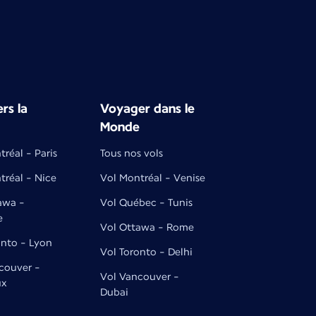
rs la
Voyager dans le
Monde
réal - Paris
Tous nos vols
tréal - Nice
Vol Montréal - Venise
awa -
Vol Québec - Tunis
e
Vol Ottawa - Rome
onto - Lyon
Vol Toronto - Delhi
couver -
Vol Vancouver -
ux
Dubai