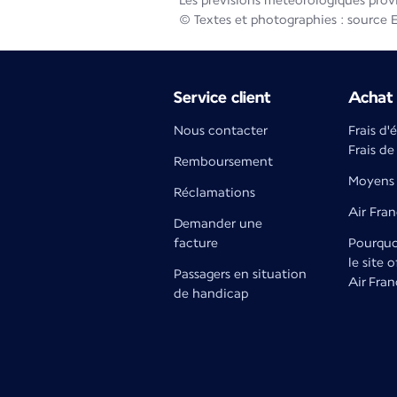
Les prévisions météorologiques prov
© Textes et photographies : source 
Service client
Achat 
Nous contacter
Frais d'
Frais de
Remboursement
Moyens 
Réclamations
Air Fra
Demander une
facture
Pourquoi
le site o
Passagers en situation
Air Fran
de handicap