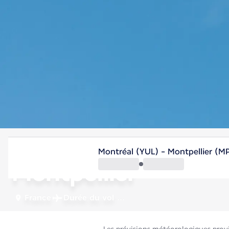
France
Montréal (YUL) - Montpellier (M
Montpellier
France
Durée du vol