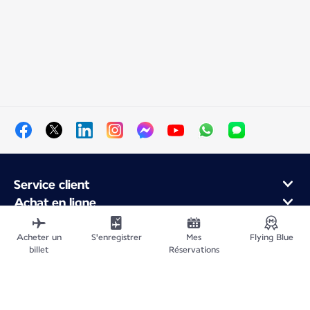
Service client
Achat en ligne
Programme de fidélité et partenaires
À propos d'Air France
Acheter un
S'enregistrer
Mes
Flying Blue
billet
Réservations
Application Mobile Air France
Vols au départ de
Vols vers la France