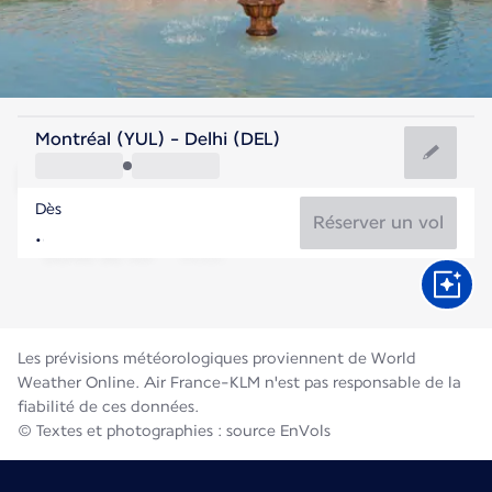
Inde
Montréal (YUL) - Delhi (DEL)
Delhi
Dès
31°C
Inde
Réserver un vol
Durée du vol
Août
Les prévisions météorologiques proviennent de World
Weather Online. Air France-KLM n'est pas responsable de la
fiabilité de ces données.
© Textes et photographies : source EnVols