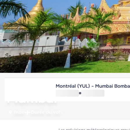
Inde
Montréal (YUL) - Mumbai Bomb
Mumbai
Inde
Durée du vol