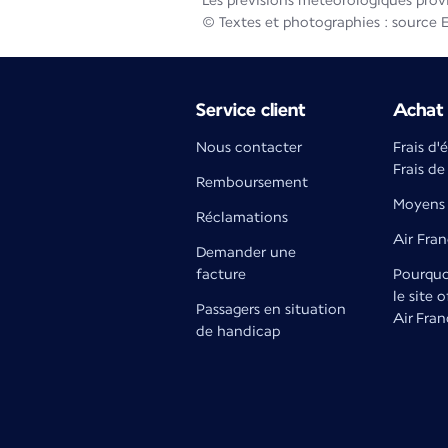
Les prévisions météorologiques prov
© Textes et photographies : source 
Service client
Achat 
Nous contacter
Frais d'
Frais de
Remboursement
Moyens 
Réclamations
Air Fra
Demander une
facture
Pourquoi
le site o
Passagers en situation
Air Fran
de handicap