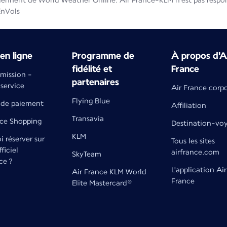
iennent de World Weather Online. Air France-KLM n'est pas respons
EnVols
en ligne
Programme de
À propos d'A
fidélité et
France
émission -
partenaires
 service
Air France corp
Flying Blue
de paiement
Affiliation
Transavia
nce Shopping
Destination-vo
KLM
 réserver sur
Tous les sites
fficiel
airfrance.com
SkyTeam
ce ?
L'application Air
Air France KLM World
France
Elite Mastercard®