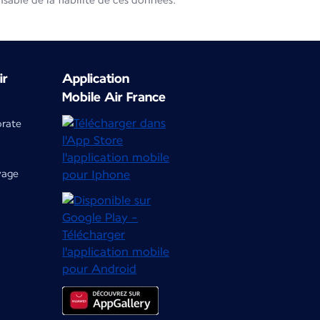
able de la fiabilité de ces données.
ir
Application
Mobile Air France
orate
yage